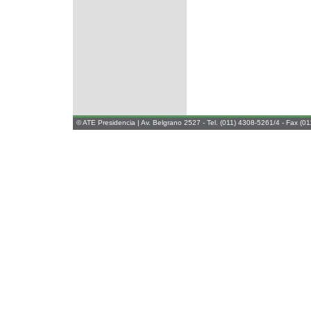
© ATE Presidencia |
Av. Belgrano 2527 - Tel. (011) 4308-5261/4 - Fax (0