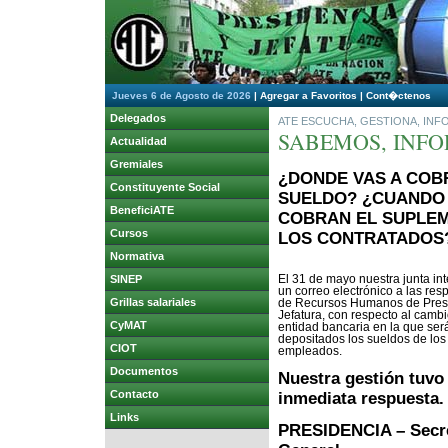
Jueves 6 de Agosto de 2026
|
Agregar a Favoritos
|
Cont�ctenos
Delegados
ATE ESCUCHA, GESTIONA, IN
SABEMOS, INFO
Actualidad
Gremiales
¿DONDE VAS A COB
Constituyente Social
SUELDO? ¿CUANDO
BeneficiATE
COBRAN EL SUPLE
Cursos
LOS CONTRATADOS
Normativa
SINEP
El 31 de mayo nuestra junta in
un correo electrónico a las re
Grillas salariales
de Recursos Humanos de Pres
Jefatura, con respecto al camb
CyMAT
entidad bancaria en la que ser
depositados los sueldos de los
CIOT
empleados.
Documentos
Nuestra gestión tuvo
Contacto
inmediata respuesta.
Links
PRESIDENCIA – Secre